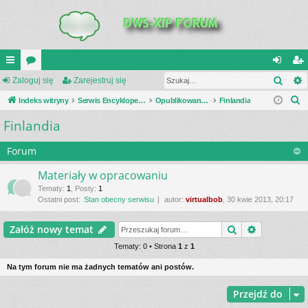
Szuk
UI
Zaloguj się
or
Zarejestruj się
al
ar
S
C
Indeks witryny
a
Serwis Encyklopedia Uzbrojenia
Opublikowane zestawienia
Finlandia
og
ej
z
Finlandia
K
uj
es
u
_L
si
tru
k
Forum
a
IN
ę
j
Materiały w opracowaniu
j
K
si
Tematy
:
1
,
Posty
:
1
Ostatni post:
Stan obecny serwisu
autor:
virtualbob
, 30 kwie 2013, 20:17
S
ę
Szukaj
Wyszukiwa
Załóż nowy temat
Tematy: 0 • Strona
1
z
1
Na tym forum nie ma żadnych tematów ani postów.
Przejdź do