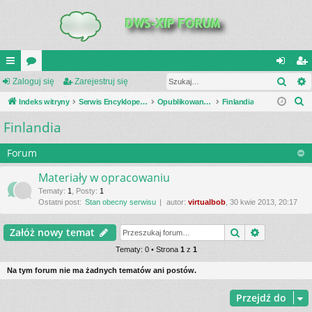
Szuk
UI
Zaloguj się
or
Zarejestruj się
al
ar
S
C
Indeks witryny
a
Serwis Encyklopedia Uzbrojenia
Opublikowane zestawienia
Finlandia
og
ej
z
Finlandia
K
uj
es
u
_L
si
tru
k
Forum
a
IN
ę
j
Materiały w opracowaniu
j
K
si
Tematy
:
1
,
Posty
:
1
Ostatni post:
Stan obecny serwisu
autor:
virtualbob
, 30 kwie 2013, 20:17
S
ę
Szukaj
Wyszukiwa
Załóż nowy temat
Tematy: 0 • Strona
1
z
1
Na tym forum nie ma żadnych tematów ani postów.
Przejdź do