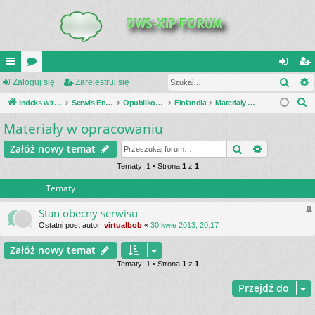
Szuk
UI
Zaloguj się
or
Zarejestruj się
al
ar
S
C
Indeks witryny
a
Serwis Encyklopedia Uzbrojenia
Opublikowane zestawienia
Finlandia
Materiały w opracowaniu
og
ej
z
Materiały w opracowaniu
K
uj
es
u
_L
si
tru
Szukaj
Wyszukiwa
Załóż nowy temat
k
a
IN
Tematy: 1 • Strona
1
z
1
ę
j
j
Tematy
K
si
S
ę
Stan obecny serwisu
Ostatni post autor:
virtualbob
«
30 kwie 2013, 20:17
Załóż nowy temat
Tematy: 1 • Strona
1
z
1
Przejdź do