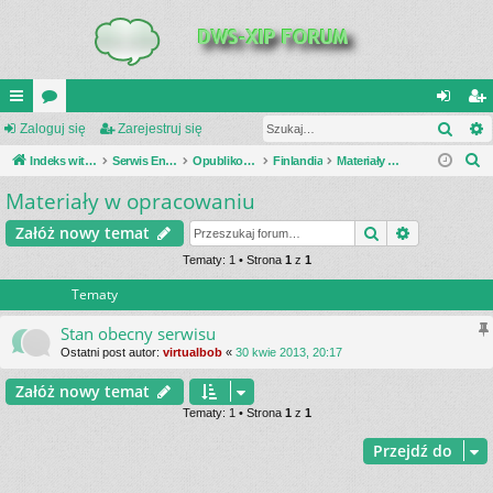
Szuk
UI
Zaloguj się
or
Zarejestruj się
al
ar
S
C
Indeks witryny
a
Serwis Encyklopedia Uzbrojenia
Opublikowane zestawienia
Finlandia
Materiały w opracowaniu
og
ej
z
Materiały w opracowaniu
K
uj
es
u
_L
si
tru
Szukaj
Wyszukiwa
Załóż nowy temat
k
a
IN
Tematy: 1 • Strona
1
z
1
ę
j
j
Tematy
K
si
S
ę
Stan obecny serwisu
Ostatni post autor:
virtualbob
«
30 kwie 2013, 20:17
Załóż nowy temat
Tematy: 1 • Strona
1
z
1
Przejdź do