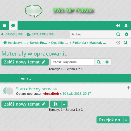
Szuk
UI
Zaloguj się
or
Zarejestruj się
al
ar
S
C
Indeks witryny
a
Serwis Encyklopedia Uzbrojenia
Opublikowane zestawienia
Finlandia
Materiały w opracowaniu
og
ej
z
Materiały w opracowaniu
K
uj
es
u
_L
si
tru
Szukaj
Wyszukiwa
Załóż nowy temat
k
a
IN
Tematy: 1 • Strona
1
z
1
ę
j
j
Tematy
K
si
S
ę
Stan obecny serwisu
Ostatni post autor:
virtualbob
«
30 kwie 2013, 20:17
Załóż nowy temat
Tematy: 1 • Strona
1
z
1
Przejdź do