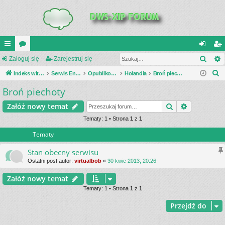
Szuk
UI
Zaloguj się
or
Zarejestruj się
al
ar
S
C
Indeks witryny
a
Serwis Encyklopedia Uzbrojenia
Opublikowane zestawienia
Holandia
Broń piechoty
og
ej
z
Broń piechoty
K
uj
es
u
_L
si
tru
Szukaj
Wyszukiwa
Załóż nowy temat
k
a
IN
Tematy: 1 • Strona
1
z
1
ę
j
j
Tematy
K
si
S
ę
Stan obecny serwisu
Ostatni post autor:
virtualbob
«
30 kwie 2013, 20:26
Załóż nowy temat
Tematy: 1 • Strona
1
z
1
Przejdź do