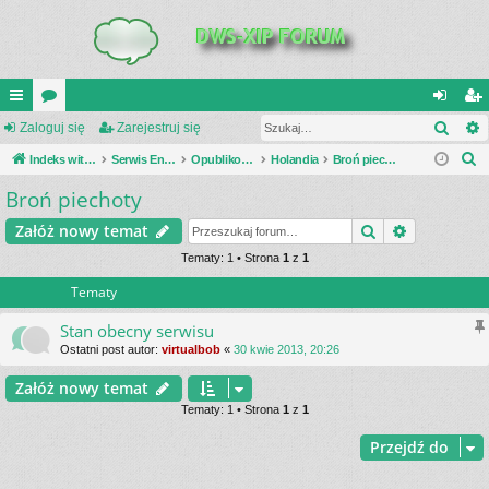
Szuk
UI
Zaloguj się
or
Zarejestruj się
al
ar
S
C
Indeks witryny
a
Serwis Encyklopedia Uzbrojenia
Opublikowane zestawienia
Holandia
Broń piechoty
og
ej
z
Broń piechoty
K
uj
es
u
_L
si
tru
Szukaj
Wyszukiwa
Załóż nowy temat
k
a
IN
Tematy: 1 • Strona
1
z
1
ę
j
j
Tematy
K
si
S
ę
Stan obecny serwisu
Ostatni post autor:
virtualbob
«
30 kwie 2013, 20:26
Załóż nowy temat
Tematy: 1 • Strona
1
z
1
Przejdź do