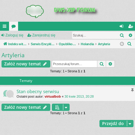
Szuk
UI
Zaloguj się
or
Zarejestruj się
al
ar
S
C
Indeks witryny
a
Serwis Encyklopedia Uzbrojenia
Opublikowane zestawienia
Holandia
Artyleria
og
ej
z
Artyleria
K
uj
es
u
_L
si
tru
Szukaj
Wyszukiwa
Załóż nowy temat
k
a
IN
Tematy: 1 • Strona
1
z
1
ę
j
j
Tematy
K
si
S
ę
Stan obecny serwisu
Ostatni post autor:
virtualbob
«
30 kwie 2013, 20:28
Załóż nowy temat
Tematy: 1 • Strona
1
z
1
Przejdź do