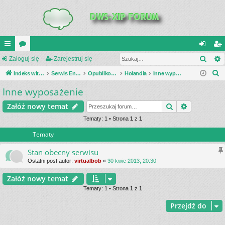
Szuk
UI
Zaloguj się
or
Zarejestruj się
al
ar
S
C
Indeks witryny
a
Serwis Encyklopedia Uzbrojenia
Opublikowane zestawienia
Holandia
Inne wyposażenie
og
ej
z
Inne wyposażenie
K
uj
es
u
_L
si
tru
Szukaj
Wyszukiwa
Załóż nowy temat
k
a
IN
Tematy: 1 • Strona
1
z
1
ę
j
j
Tematy
K
si
S
ę
Stan obecny serwisu
Ostatni post autor:
virtualbob
«
30 kwie 2013, 20:30
Załóż nowy temat
Tematy: 1 • Strona
1
z
1
Przejdź do