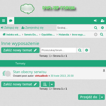
Szuk
UI
Zaloguj się
or
Zarejestruj się
al
ar
S
C
Indeks witryny
a
Serwis Encyklopedia Uzbrojenia
Opublikowane zestawienia
Holandia
Inne wyposażenie
og
ej
z
Inne wyposażenie
K
uj
es
u
_L
si
tru
Szukaj
Wyszukiwa
Załóż nowy temat
k
a
IN
Tematy: 1 • Strona
1
z
1
ę
j
j
Tematy
K
si
S
ę
Stan obecny serwisu
Ostatni post autor:
virtualbob
«
30 kwie 2013, 20:30
Załóż nowy temat
Tematy: 1 • Strona
1
z
1
Przejdź do