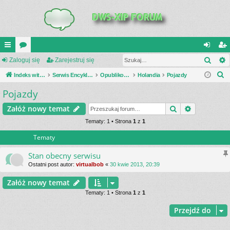
Szuk
UI
Zaloguj się
or
Zarejestruj się
al
ar
S
C
Indeks witryny
a
Serwis Encyklopedia Uzbrojenia
Opublikowane zestawienia
Holandia
Pojazdy
og
ej
z
Pojazdy
K
uj
es
u
_L
si
tru
Szukaj
Wyszukiwa
Załóż nowy temat
k
a
IN
Tematy: 1 • Strona
1
z
1
ę
j
j
Tematy
K
si
S
ę
Stan obecny serwisu
Ostatni post autor:
virtualbob
«
30 kwie 2013, 20:39
Załóż nowy temat
Tematy: 1 • Strona
1
z
1
Przejdź do