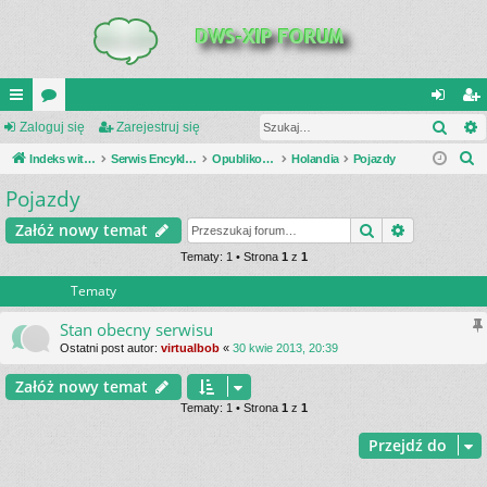
Szuk
UI
Zaloguj się
or
Zarejestruj się
al
ar
S
C
Indeks witryny
a
Serwis Encyklopedia Uzbrojenia
Opublikowane zestawienia
Holandia
Pojazdy
og
ej
z
Pojazdy
K
uj
es
u
_L
si
tru
Szukaj
Wyszukiwa
Załóż nowy temat
k
a
IN
Tematy: 1 • Strona
1
z
1
ę
j
j
Tematy
K
si
S
ę
Stan obecny serwisu
Ostatni post autor:
virtualbob
«
30 kwie 2013, 20:39
Załóż nowy temat
Tematy: 1 • Strona
1
z
1
Przejdź do