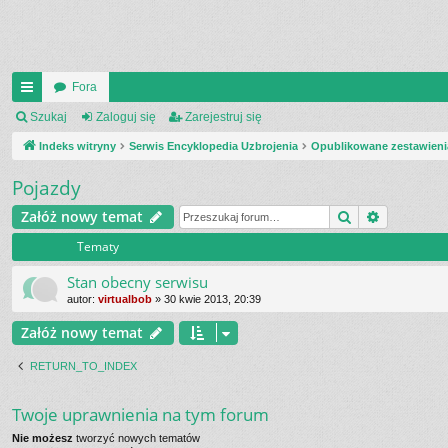
Fora
UI
Szukaj
Zaloguj się
Zarejestruj się
C
Indeks witryny
Serwis Encyklopedia Uzbrojenia
Opublikowane zestawieni
K
Pojazdy
_L
Szukaj
Wyszukiw
Załóż nowy temat
IN
Tematy
K
Stan obecny serwisu
S
autor:
virtualbob
»
30 kwie 2013, 20:39
Załóż nowy temat
RETURN_TO_INDEX
Twoje uprawnienia na tym forum
Nie możesz
tworzyć nowych tematów