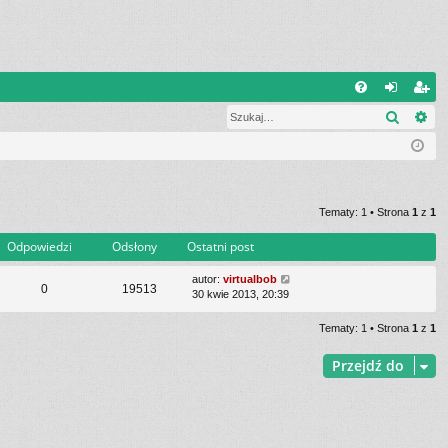
Q
Szukaj
Wy
FA
al
ar
Q
og
ej
uj
es
si
tru
Tematy: 1 • Strona
1
z
1
ę
j
Odpowiedzi
Odsłony
Ostatni post
si
autor:
virtualbob
0
19513
30 kwie 2013, 20:39
ę
Tematy: 1 • Strona
1
z
1
Przejdź do