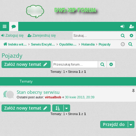
Szuk
UI
Zaloguj się
or
Zarejestruj się
al
ar
S
C
Indeks witryny
a
Serwis Encyklopedia Uzbrojenia
Opublikowane zestawienia
Holandia
Pojazdy
og
ej
z
Pojazdy
K
uj
es
u
_L
si
tru
Szukaj
Wyszukiwa
Załóż nowy temat
k
a
IN
Tematy: 1 • Strona
1
z
1
ę
j
j
Tematy
K
si
S
ę
Stan obecny serwisu
Ostatni post autor:
virtualbob
«
30 kwie 2013, 20:39
Załóż nowy temat
Tematy: 1 • Strona
1
z
1
Przejdź do