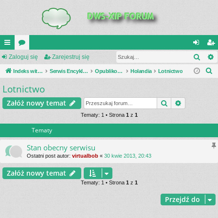
Szuk
UI
Zaloguj się
or
Zarejestruj się
al
ar
S
C
Indeks witryny
a
Serwis Encyklopedia Uzbrojenia
Opublikowane zestawienia
Holandia
Lotnictwo
og
ej
z
Lotnictwo
K
uj
es
u
_L
si
tru
Szukaj
Wyszukiwa
Załóż nowy temat
k
a
IN
Tematy: 1 • Strona
1
z
1
ę
j
j
Tematy
K
si
S
ę
Stan obecny serwisu
Ostatni post autor:
virtualbob
«
30 kwie 2013, 20:43
Załóż nowy temat
Tematy: 1 • Strona
1
z
1
Przejdź do