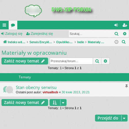
Szuk
UI
Zaloguj się
or
Zarejestruj się
al
ar
S
C
Indeks witryny
a
Serwis Encyklopedia Uzbrojenia
Opublikowane zestawienia
Indie
Materiały w opracowaniu
og
ej
z
Materiały w opracowaniu
K
uj
es
u
_L
si
tru
Szukaj
Wyszukiwa
Załóż nowy temat
k
a
IN
Tematy: 1 • Strona
1
z
1
ę
j
j
Tematy
K
si
S
ę
Stan obecny serwisu
Ostatni post autor:
virtualbob
«
30 kwie 2013, 20:21
Załóż nowy temat
Tematy: 1 • Strona
1
z
1
Przejdź do