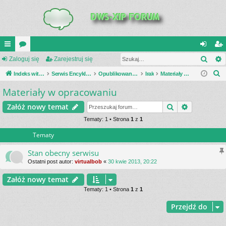
Szuk
UI
Zaloguj się
or
Zarejestruj się
al
ar
S
C
Indeks witryny
a
Serwis Encyklopedia Uzbrojenia
Opublikowane zestawienia
Irak
Materiały w opracowaniu
og
ej
z
Materiały w opracowaniu
K
uj
es
u
_L
si
tru
Szukaj
Wyszukiwa
Załóż nowy temat
k
a
IN
Tematy: 1 • Strona
1
z
1
ę
j
j
Tematy
K
si
S
ę
Stan obecny serwisu
Ostatni post autor:
virtualbob
«
30 kwie 2013, 20:22
Załóż nowy temat
Tematy: 1 • Strona
1
z
1
Przejdź do