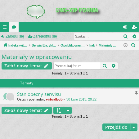
Szuk
UI
Zaloguj się
or
Zarejestruj się
al
ar
S
C
Indeks witryny
a
Serwis Encyklopedia Uzbrojenia
Opublikowane zestawienia
Irak
Materiały w opracowaniu
og
ej
z
Materiały w opracowaniu
K
uj
es
u
_L
si
tru
Szukaj
Wyszukiwa
Załóż nowy temat
k
a
IN
Tematy: 1 • Strona
1
z
1
ę
j
j
Tematy
K
si
S
ę
Stan obecny serwisu
Ostatni post autor:
virtualbob
«
30 kwie 2013, 20:22
Załóż nowy temat
Tematy: 1 • Strona
1
z
1
Przejdź do