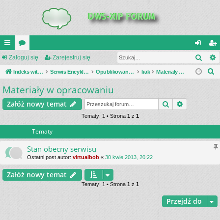
Szuk
UI
Zaloguj się
or
Zarejestruj się
al
ar
S
C
Indeks witryny
a
Serwis Encyklopedia Uzbrojenia
Opublikowane zestawienia
Irak
Materiały w opracowaniu
og
ej
z
Materiały w opracowaniu
K
uj
es
u
_L
si
tru
Szukaj
Wyszukiwa
Załóż nowy temat
k
a
IN
Tematy: 1 • Strona
1
z
1
ę
j
j
Tematy
K
si
S
ę
Stan obecny serwisu
Ostatni post autor:
virtualbob
«
30 kwie 2013, 20:22
Załóż nowy temat
Tematy: 1 • Strona
1
z
1
Przejdź do