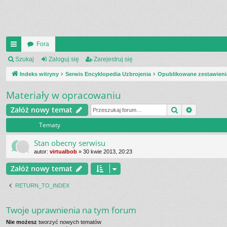
Fora
UI
Szukaj
Zaloguj się
Zarejestruj się
C
Indeks witryny
Serwis Encyklopedia Uzbrojenia
Opublikowane zestawieni
K
Materiały w opracowaniu
_L
Szukaj
Wyszukiw
Załóż nowy temat
IN
Tematy
K
Stan obecny serwisu
S
autor:
virtualbob
»
30 kwie 2013, 20:23
Załóż nowy temat
RETURN_TO_INDEX
Twoje uprawnienia na tym forum
Nie możesz
tworzyć nowych tematów