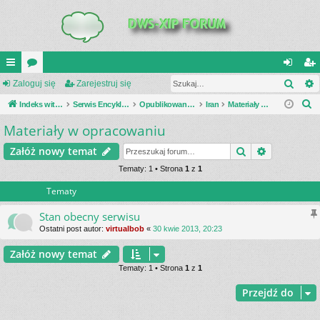
Szuk
UI
Zaloguj się
or
Zarejestruj się
al
ar
S
C
Indeks witryny
a
Serwis Encyklopedia Uzbrojenia
Opublikowane zestawienia
Iran
Materiały w opracowaniu
og
ej
z
Materiały w opracowaniu
K
uj
es
u
_L
si
tru
Szukaj
Wyszukiwa
Załóż nowy temat
k
a
IN
Tematy: 1 • Strona
1
z
1
ę
j
j
Tematy
K
si
S
ę
Stan obecny serwisu
Ostatni post autor:
virtualbob
«
30 kwie 2013, 20:23
Załóż nowy temat
Tematy: 1 • Strona
1
z
1
Przejdź do