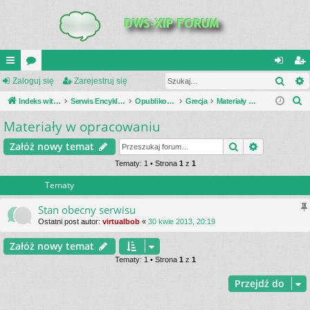
Szuk
UI
Zaloguj się
or
Zarejestruj się
al
ar
S
C
Indeks witryny
a
Serwis Encyklopedia Uzbrojenia
Opublikowane zestawienia
Grecja
Materiały w opracowaniu
og
ej
z
Materiały w opracowaniu
K
uj
es
u
_L
si
tru
Szukaj
Wyszukiwa
Załóż nowy temat
k
a
IN
Tematy: 1 • Strona
1
z
1
ę
j
j
Tematy
K
si
S
ę
Stan obecny serwisu
Ostatni post autor:
virtualbob
«
30 kwie 2013, 20:19
Załóż nowy temat
Tematy: 1 • Strona
1
z
1
Przejdź do