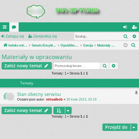
Szuk
UI
Zaloguj się
or
Zarejestruj się
al
ar
S
C
Indeks witryny
a
Serwis Encyklopedia Uzbrojenia
Opublikowane zestawienia
Grecja
Materiały w opracowaniu
og
ej
z
Materiały w opracowaniu
K
uj
es
u
_L
si
tru
Szukaj
Wyszukiwa
Załóż nowy temat
k
a
IN
Tematy: 1 • Strona
1
z
1
ę
j
j
Tematy
K
si
S
ę
Stan obecny serwisu
Ostatni post autor:
virtualbob
«
30 kwie 2013, 20:19
Załóż nowy temat
Tematy: 1 • Strona
1
z
1
Przejdź do