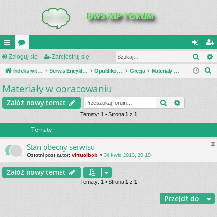
Szuk
UI
Zaloguj się
or
Zarejestruj się
al
ar
S
C
Indeks witryny
a
Serwis Encyklopedia Uzbrojenia
Opublikowane zestawienia
Grecja
Materiały w opracowaniu
og
ej
z
Materiały w opracowaniu
K
uj
es
u
_L
si
tru
Szukaj
Wyszukiwa
Załóż nowy temat
k
a
IN
Tematy: 1 • Strona
1
z
1
ę
j
j
Tematy
K
si
S
ę
Stan obecny serwisu
Ostatni post autor:
virtualbob
«
30 kwie 2013, 20:19
Załóż nowy temat
Tematy: 1 • Strona
1
z
1
Przejdź do