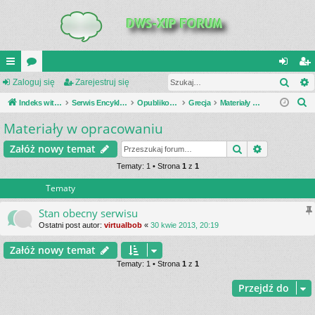
Szuk
UI
Zaloguj się
or
Zarejestruj się
al
ar
S
C
Indeks witryny
a
Serwis Encyklopedia Uzbrojenia
Opublikowane zestawienia
Grecja
Materiały w opracowaniu
og
ej
z
Materiały w opracowaniu
K
uj
es
u
_L
si
tru
Szukaj
Wyszukiwa
Załóż nowy temat
k
a
IN
Tematy: 1 • Strona
1
z
1
ę
j
j
Tematy
K
si
S
ę
Stan obecny serwisu
Ostatni post autor:
virtualbob
«
30 kwie 2013, 20:19
Załóż nowy temat
Tematy: 1 • Strona
1
z
1
Przejdź do