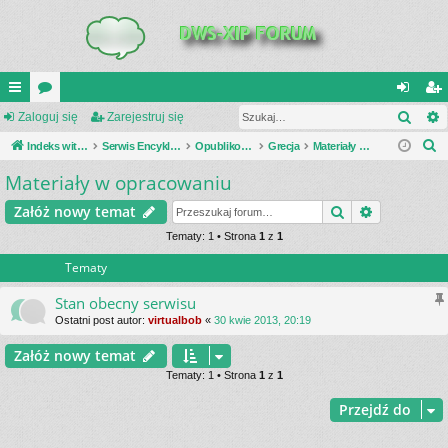
Szuk
UI
Zaloguj się
or
Zarejestruj się
al
ar
S
C
Indeks witryny
a
Serwis Encyklopedia Uzbrojenia
Opublikowane zestawienia
Grecja
Materiały w opracowaniu
og
ej
z
Materiały w opracowaniu
K
uj
es
u
_L
si
tru
Szukaj
Wyszukiwa
Załóż nowy temat
k
a
IN
Tematy: 1 • Strona
1
z
1
ę
j
j
Tematy
K
si
S
ę
Stan obecny serwisu
Ostatni post autor:
virtualbob
«
30 kwie 2013, 20:19
Załóż nowy temat
Tematy: 1 • Strona
1
z
1
Przejdź do