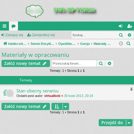
Szuk
UI
Zaloguj się
or
Zarejestruj się
al
ar
S
C
Indeks witryny
a
Serwis Encyklopedia Uzbrojenia
Opublikowane zestawienia
Grecja
Materiały w opracowaniu
og
ej
z
Materiały w opracowaniu
K
uj
es
u
_L
si
tru
Szukaj
Wyszukiwa
Załóż nowy temat
k
a
IN
Tematy: 1 • Strona
1
z
1
ę
j
j
Tematy
K
si
S
ę
Stan obecny serwisu
Ostatni post autor:
virtualbob
«
30 kwie 2013, 20:19
Załóż nowy temat
Tematy: 1 • Strona
1
z
1
Przejdź do