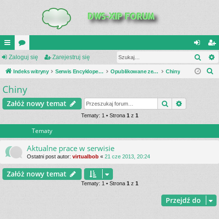
Szuk
UI
Zaloguj się
or
Zarejestruj się
al
ar
S
C
Indeks witryny
a
Serwis Encyklopedia Uzbrojenia
Opublikowane zestawienia
Chiny
og
ej
z
Chiny
K
uj
es
u
_L
si
tru
Szukaj
Wyszukiwa
Załóż nowy temat
k
a
IN
Tematy: 1 • Strona
1
z
1
ę
j
j
Tematy
K
si
S
ę
Aktualne prace w serwisie
Ostatni post autor:
virtualbob
«
21 cze 2013, 20:24
Załóż nowy temat
Tematy: 1 • Strona
1
z
1
Przejdź do