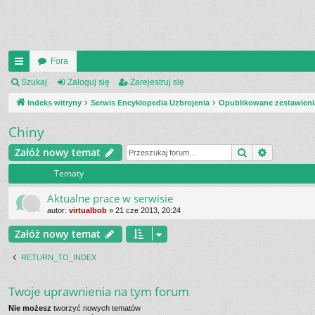
Fora
UI
Szukaj
Zaloguj się
Zarejestruj się
C
Indeks witryny
Serwis Encyklopedia Uzbrojenia
Opublikowane zestawieni
K
Chiny
_L
Szukaj
Wyszukiw
Załóż nowy temat
IN
Tematy
K
Aktualne prace w serwisie
S
autor:
virtualbob
»
21 cze 2013, 20:24
Załóż nowy temat
RETURN_TO_INDEX
Twoje uprawnienia na tym forum
Nie możesz
tworzyć nowych tematów