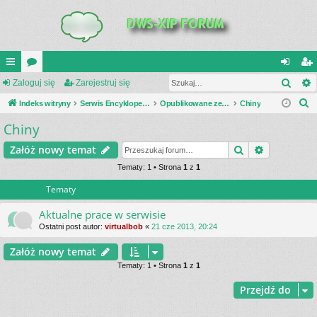
Szuk
UI
Zaloguj się
or
Zarejestruj się
al
ar
S
C
Indeks witryny
a
Serwis Encyklopedia Uzbrojenia
Opublikowane zestawienia
Chiny
og
ej
z
Chiny
K
uj
es
u
_L
si
tru
Szukaj
Wyszukiwa
Załóż nowy temat
k
a
IN
Tematy: 1 • Strona
1
z
1
ę
j
j
Tematy
K
si
S
ę
Aktualne prace w serwisie
Ostatni post autor:
virtualbob
«
21 cze 2013, 20:24
Załóż nowy temat
Tematy: 1 • Strona
1
z
1
Przejdź do