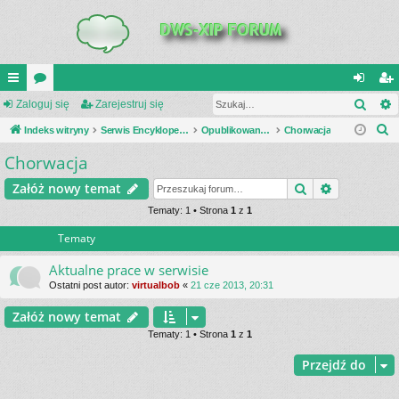
Szuk
UI
Zaloguj się
or
Zarejestruj się
al
ar
S
C
Indeks witryny
a
Serwis Encyklopedia Uzbrojenia
Opublikowane zestawienia
Chorwacja
og
ej
z
Chorwacja
K
uj
es
u
_L
si
tru
Szukaj
Wyszukiwa
Załóż nowy temat
k
a
IN
Tematy: 1 • Strona
1
z
1
ę
j
j
Tematy
K
si
S
ę
Aktualne prace w serwisie
Ostatni post autor:
virtualbob
«
21 cze 2013, 20:31
Załóż nowy temat
Tematy: 1 • Strona
1
z
1
Przejdź do