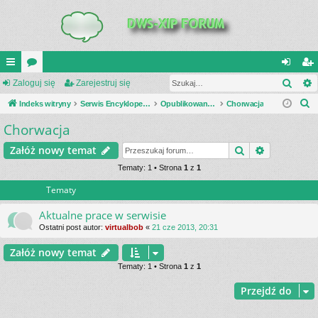
Szuk
UI
Zaloguj się
or
Zarejestruj się
al
ar
S
C
Indeks witryny
a
Serwis Encyklopedia Uzbrojenia
Opublikowane zestawienia
Chorwacja
og
ej
z
Chorwacja
K
uj
es
u
_L
si
tru
Szukaj
Wyszukiwa
Załóż nowy temat
k
a
IN
Tematy: 1 • Strona
1
z
1
ę
j
j
Tematy
K
si
S
ę
Aktualne prace w serwisie
Ostatni post autor:
virtualbob
«
21 cze 2013, 20:31
Załóż nowy temat
Tematy: 1 • Strona
1
z
1
Przejdź do