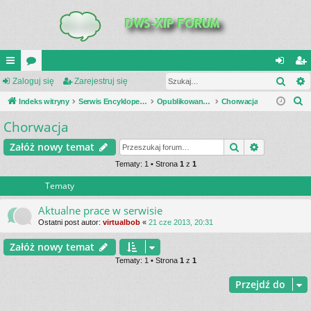
Szuk
UI
Zaloguj się
or
Zarejestruj się
al
ar
S
C
Indeks witryny
a
Serwis Encyklopedia Uzbrojenia
Opublikowane zestawienia
Chorwacja
og
ej
z
Chorwacja
K
uj
es
u
_L
si
tru
Szukaj
Wyszukiwa
Załóż nowy temat
k
a
IN
Tematy: 1 • Strona
1
z
1
ę
j
j
Tematy
K
si
S
ę
Aktualne prace w serwisie
Ostatni post autor:
virtualbob
«
21 cze 2013, 20:31
Załóż nowy temat
Tematy: 1 • Strona
1
z
1
Przejdź do