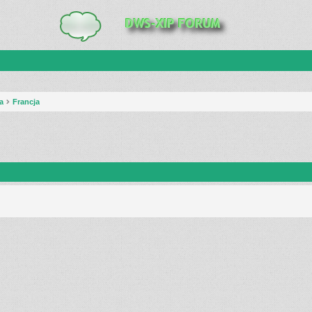
a
Francja
anie zaawansowane