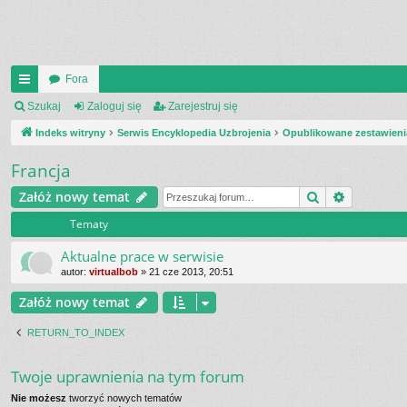
Fora
UI
Szukaj
Zaloguj się
Zarejestruj się
C
Indeks witryny
Serwis Encyklopedia Uzbrojenia
Opublikowane zestawieni
K
Francja
_L
Szukaj
Wyszukiw
Załóż nowy temat
IN
Tematy
K
Aktualne prace w serwisie
S
autor:
virtualbob
»
21 cze 2013, 20:51
Załóż nowy temat
RETURN_TO_INDEX
Twoje uprawnienia na tym forum
Nie możesz
tworzyć nowych tematów