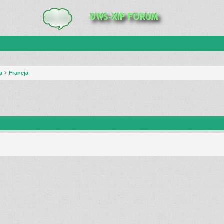
a
Francja
anie zaawansowane