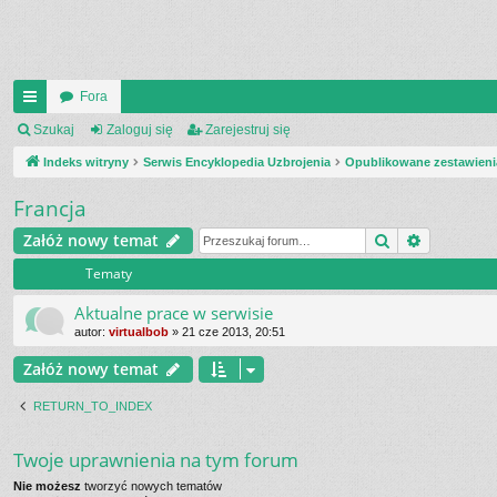
Fora
UI
Szukaj
Zaloguj się
Zarejestruj się
C
Indeks witryny
Serwis Encyklopedia Uzbrojenia
Opublikowane zestawieni
K
Francja
_L
Szukaj
Wyszukiw
Załóż nowy temat
IN
Tematy
K
Aktualne prace w serwisie
S
autor:
virtualbob
»
21 cze 2013, 20:51
Załóż nowy temat
RETURN_TO_INDEX
Twoje uprawnienia na tym forum
Nie możesz
tworzyć nowych tematów