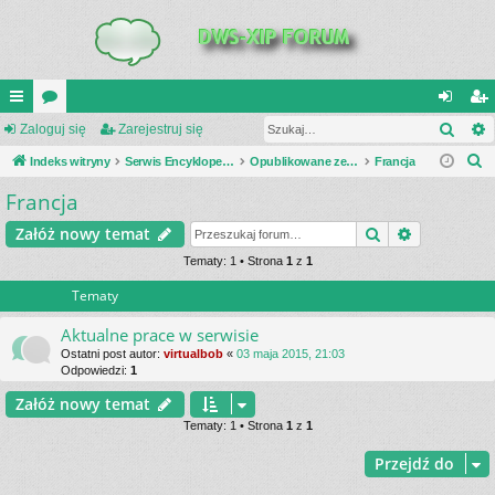
Szuk
UI
Zaloguj się
or
Zarejestruj się
al
ar
S
C
Indeks witryny
a
Serwis Encyklopedia Uzbrojenia
Opublikowane zestawienia
Francja
og
ej
z
Francja
K
uj
es
u
_L
si
tru
Szukaj
Wyszukiwa
Załóż nowy temat
k
a
IN
Tematy: 1 • Strona
1
z
1
ę
j
j
Tematy
K
si
S
ę
Aktualne prace w serwisie
Ostatni post autor:
virtualbob
«
03 maja 2015, 21:03
Odpowiedzi:
1
Załóż nowy temat
Tematy: 1 • Strona
1
z
1
Przejdź do