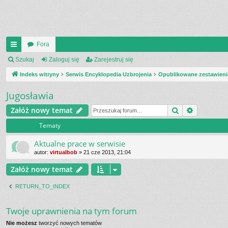
Fora
UI
Szukaj
Zaloguj się
Zarejestruj się
C
Indeks witryny
Serwis Encyklopedia Uzbrojenia
Opublikowane zestawieni
K
Jugosławia
_L
Szukaj
Wyszukiw
Załóż nowy temat
IN
Tematy
K
Aktualne prace w serwisie
S
autor:
virtualbob
»
21 cze 2013, 21:04
Załóż nowy temat
RETURN_TO_INDEX
Twoje uprawnienia na tym forum
Nie możesz
tworzyć nowych tematów