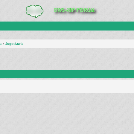
a
Jugosławia
anie zaawansowane