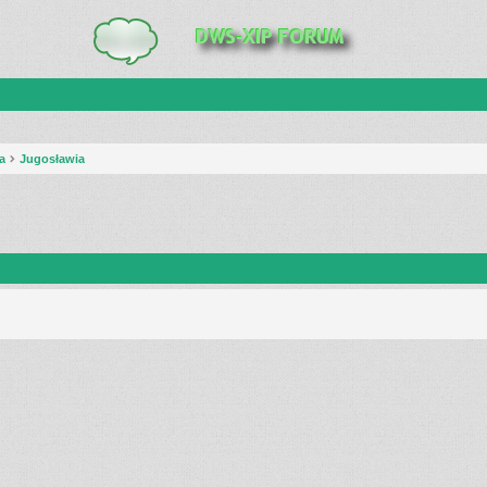
a
Jugosławia
anie zaawansowane