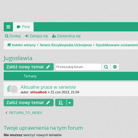
Fora
UI
Szukaj
Zaloguj się
Zarejestruj się
C
Indeks witryny
Serwis Encyklopedia Uzbrojenia
Opublikowane zestawieni
K
Jugosławia
_L
Szukaj
Wyszukiw
Załóż nowy temat
IN
Tematy
K
Aktualne prace w serwisie
S
autor:
virtualbob
»
21 cze 2013, 21:04
Załóż nowy temat
RETURN_TO_INDEX
Twoje uprawnienia na tym forum
Nie możesz
tworzyć nowych tematów