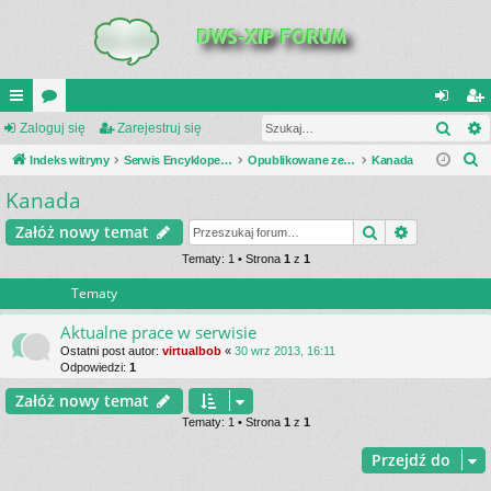
Szuk
UI
Zaloguj się
or
Zarejestruj się
al
ar
S
C
Indeks witryny
a
Serwis Encyklopedia Uzbrojenia
Opublikowane zestawienia
Kanada
og
ej
z
Kanada
K
uj
es
u
_L
si
tru
Szukaj
Wyszukiwa
Załóż nowy temat
k
a
IN
Tematy: 1 • Strona
1
z
1
ę
j
j
Tematy
K
si
S
ę
Aktualne prace w serwisie
Ostatni post autor:
virtualbob
«
30 wrz 2013, 16:11
Odpowiedzi:
1
Załóż nowy temat
Tematy: 1 • Strona
1
z
1
Przejdź do