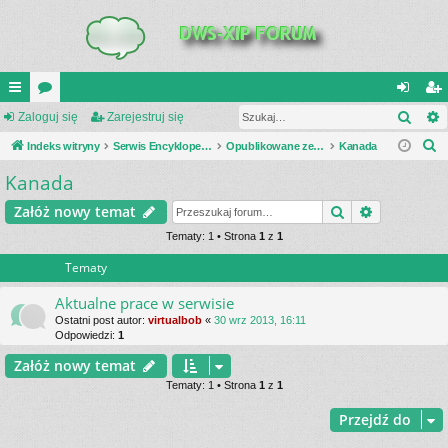
Szuk
UI
Zaloguj się
or
Zarejestruj się
al
ar
S
C
Indeks witryny
a
Serwis Encyklopedia Uzbrojenia
Opublikowane zestawienia
Kanada
og
ej
z
Kanada
K
uj
es
u
_L
si
tru
Szukaj
Wyszukiwa
Załóż nowy temat
k
a
IN
Tematy: 1 • Strona
1
z
1
ę
j
j
Tematy
K
si
S
ę
Aktualne prace w serwisie
Ostatni post autor:
virtualbob
«
30 wrz 2013, 16:11
Odpowiedzi:
1
Załóż nowy temat
Tematy: 1 • Strona
1
z
1
Przejdź do