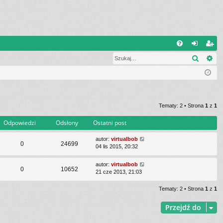
Q
Szukaj
Wy
FA
al
ar
Q
og
ej
uj
es
si
tru
Tematy: 2 • Strona
1
z
1
ę
j
Odpowiedzi
Odsłony
Ostatni post
si
autor:
virtualbob
0
24699
04 lis 2015, 20:32
ę
autor:
virtualbob
0
10652
21 cze 2013, 21:03
Tematy: 2 • Strona
1
z
1
Przejdź do