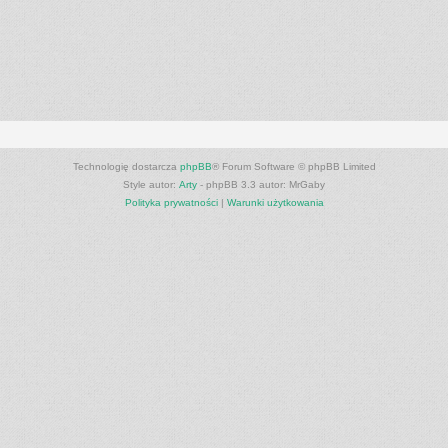
Technologię dostarcza
phpBB
® Forum Software © phpBB Limited
Style autor:
Arty
- phpBB 3.3 autor: MrGaby
Polityka prywatności
|
Warunki użytkowania