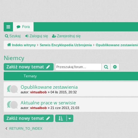
Fora
UI
Szukaj
Zaloguj się
Zarejestruj się
C
Indeks witryny
Serwis Encyklopedia Uzbrojenia
Opublikowane zestawieni
K
Niemcy
_L
Szukaj
Wyszukiw
Załóż nowy temat
IN
Tematy
K
Opublikowane zestawienia
S
autor:
virtualbob
»
04 lis 2015, 20:32
Aktualne prace w serwisie
autor:
virtualbob
»
21 cze 2013, 21:03
Załóż nowy temat
RETURN_TO_INDEX