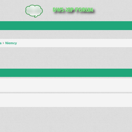
a
Niemcy
anie zaawansowane