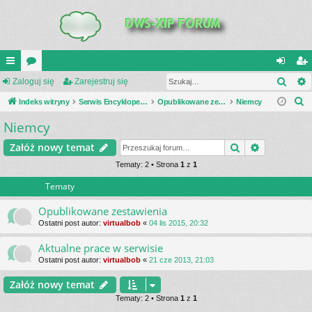
Szuk
UI
Zaloguj się
or
Zarejestruj się
al
ar
S
C
Indeks witryny
a
Serwis Encyklopedia Uzbrojenia
Opublikowane zestawienia
Niemcy
og
ej
z
Niemcy
K
uj
es
u
_L
si
tru
Szukaj
Wyszukiwa
Załóż nowy temat
k
a
IN
Tematy: 2 • Strona
1
z
1
ę
j
j
Tematy
K
si
S
ę
Opublikowane zestawienia
Ostatni post autor:
virtualbob
«
04 lis 2015, 20:32
Aktualne prace w serwisie
Ostatni post autor:
virtualbob
«
21 cze 2013, 21:03
Załóż nowy temat
Tematy: 2 • Strona
1
z
1