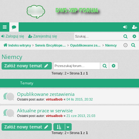
Szuk
UI
Zaloguj się
or
Zarejestruj się
al
ar
S
C
Indeks witryny
a
Serwis Encyklopedia Uzbrojenia
Opublikowane zestawienia
Niemcy
og
ej
z
Niemcy
K
uj
es
u
_L
si
tru
Szukaj
Wyszukiwa
Załóż nowy temat
k
a
IN
Tematy: 2 • Strona
1
z
1
ę
j
j
Tematy
K
si
S
ę
Opublikowane zestawienia
Ostatni post autor:
virtualbob
«
04 lis 2015, 20:32
Aktualne prace w serwisie
Ostatni post autor:
virtualbob
«
21 cze 2013, 21:03
Załóż nowy temat
Tematy: 2 • Strona
1
z
1