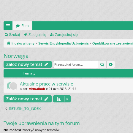
Fora
UI
Szukaj
Zaloguj się
Zarejestruj się
C
Indeks witryny
Serwis Encyklopedia Uzbrojenia
Opublikowane zestawieni
K
Norwegia
_L
Szukaj
Wyszukiw
Załóż nowy temat
IN
Tematy
K
Aktualne prace w serwisie
S
autor:
virtualbob
»
21 cze 2013, 21:14
Załóż nowy temat
RETURN_TO_INDEX
Twoje uprawnienia na tym forum
Nie możesz
tworzyć nowych tematów