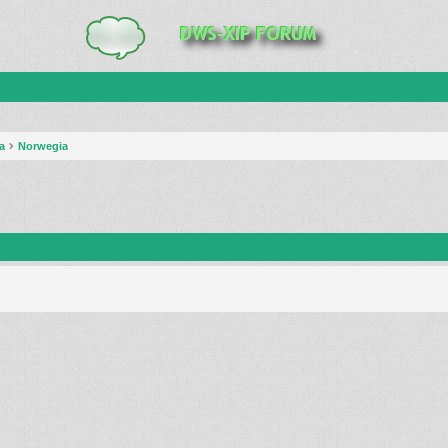
a
Norwegia
anie zaawansowane