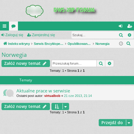
Szuk
UI
Zaloguj się
or
Zarejestruj się
al
ar
S
C
Indeks witryny
a
Serwis Encyklopedia Uzbrojenia
Opublikowane zestawienia
Norwegia
og
ej
z
Norwegia
K
uj
es
u
_L
si
tru
Szukaj
Wyszukiwa
Załóż nowy temat
k
a
IN
Tematy: 1 • Strona
1
z
1
ę
j
j
Tematy
K
si
S
ę
Aktualne prace w serwisie
Ostatni post autor:
virtualbob
«
21 cze 2013, 21:14
Załóż nowy temat
Tematy: 1 • Strona
1
z
1
Przejdź do