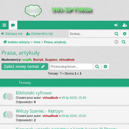
Szuk
UI
Zaloguj się
or
Zarejestruj się
al
ar
S
C
Indeks witryny
a
Inne
Prasa, artykuły
og
ej
z
Prasa, artykuły
K
uj
es
u
_L
si
tru
Moderatorzy:
woj45
,
Butryk
,
Scypion
,
virtualbob
k
Szukaj
Wyszukiwa
Załóż nowy temat
a
IN
ę
j
j
Tematy: 7 • Strona
1
z
1
K
si
Tematy
S
ę
Biblioteki cyfrowe
Ostatni post autor:
virtualbob
«
09 lip 2018, 15:45
Odpowiedzi:
6
Wilczy Szaniec - Kętrzyn
Ostatni post autor:
virtualbob
«
09 lip 2018, 15:02
Odpowiedzi:
2