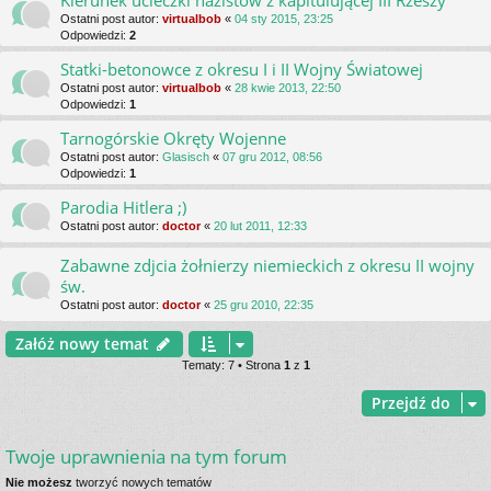
Kierunek ucieczki nazistów z kapitulującej III Rzeszy
Ostatni post autor:
virtualbob
«
04 sty 2015, 23:25
Odpowiedzi:
2
Statki-betonowce z okresu I i II Wojny Światowej
Ostatni post autor:
virtualbob
«
28 kwie 2013, 22:50
Odpowiedzi:
1
Tarnogórskie Okręty Wojenne
Ostatni post autor:
Glasisch
«
07 gru 2012, 08:56
Odpowiedzi:
1
Parodia Hitlera ;)
Ostatni post autor:
doctor
«
20 lut 2011, 12:33
Zabawne zdjcia żołnierzy niemieckich z okresu II wojny
św.
Ostatni post autor:
doctor
«
25 gru 2010, 22:35
Załóż nowy temat
Tematy: 7 • Strona
1
z
1
Przejdź do
Twoje uprawnienia na tym forum
Nie możesz
tworzyć nowych tematów