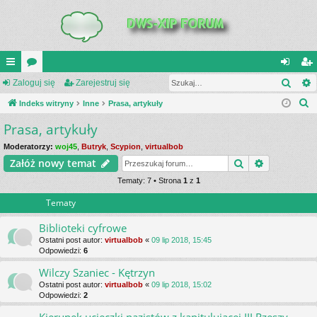
Szuk
UI
Zaloguj się
or
Zarejestruj się
al
ar
S
C
Indeks witryny
a
Inne
Prasa, artykuły
og
ej
z
Prasa, artykuły
K
uj
es
u
_L
si
tru
Moderatorzy:
woj45
,
Butryk
,
Scypion
,
virtualbob
k
Szukaj
Wyszukiwa
Załóż nowy temat
a
IN
ę
j
j
Tematy: 7 • Strona
1
z
1
K
si
Tematy
S
ę
Biblioteki cyfrowe
Ostatni post autor:
virtualbob
«
09 lip 2018, 15:45
Odpowiedzi:
6
Wilczy Szaniec - Kętrzyn
Ostatni post autor:
virtualbob
«
09 lip 2018, 15:02
Odpowiedzi:
2