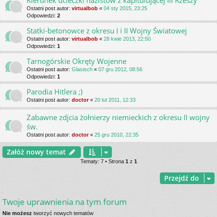
Kierunek ucieczki nazistów z kapitulującej III Rzeszy
Ostatni post autor:
virtualbob
«
04 sty 2015, 23:25
Odpowiedzi:
2
Statki-betonowce z okresu I i II Wojny Światowej
Ostatni post autor:
virtualbob
«
28 kwie 2013, 22:50
Odpowiedzi:
1
Tarnogórskie Okręty Wojenne
Ostatni post autor:
Glasisch
«
07 gru 2012, 08:56
Odpowiedzi:
1
Parodia Hitlera ;)
Ostatni post autor:
doctor
«
20 lut 2011, 12:33
Zabawne zdjcia żołnierzy niemieckich z okresu II wojny
św.
Ostatni post autor:
doctor
«
25 gru 2010, 22:35
Załóż nowy temat
Tematy: 7 • Strona
1
z
1
Przejdź do
Twoje uprawnienia na tym forum
Nie możesz
tworzyć nowych tematów