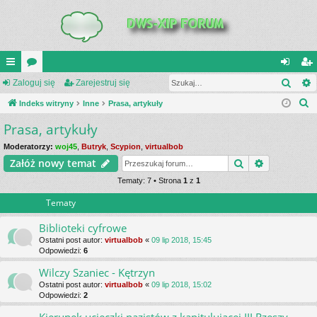
Szuk
UI
Zaloguj się
or
Zarejestruj się
al
ar
S
C
Indeks witryny
a
Inne
Prasa, artykuły
og
ej
z
Prasa, artykuły
K
uj
es
u
_L
si
tru
Moderatorzy:
woj45
,
Butryk
,
Scypion
,
virtualbob
k
Szukaj
Wyszukiwa
Załóż nowy temat
a
IN
ę
j
j
Tematy: 7 • Strona
1
z
1
K
si
Tematy
S
ę
Biblioteki cyfrowe
Ostatni post autor:
virtualbob
«
09 lip 2018, 15:45
Odpowiedzi:
6
Wilczy Szaniec - Kętrzyn
Ostatni post autor:
virtualbob
«
09 lip 2018, 15:02
Odpowiedzi:
2