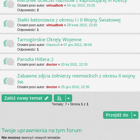
Kierunek ucieczki nazistów z kapitulującej III Rzeszy
Ostatni post autor:
virtualbob
«
04 sty 2015, 23:25
Odpowiedzi:
2
Statki-betonowce z okresu I i II Wojny Światowej
Ostatni post autor:
virtualbob
«
28 kwie 2013, 22:50
Odpowiedzi:
1
Tarnogórskie Okręty Wojenne
Ostatni post autor:
Glasisch
«
07 gru 2012, 08:56
Odpowiedzi:
1
Parodia Hitlera ;)
Ostatni post autor:
doctor
«
20 lut 2011, 12:33
Zabawne zdjcia żołnierzy niemieckich z okresu II wojny
św.
Ostatni post autor:
doctor
«
25 gru 2010, 22:35
Załóż nowy temat
Tematy: 7 • Strona
1
z
1
Przejdź do
Twoje uprawnienia na tym forum
Nie możesz
tworzyć nowych tematów