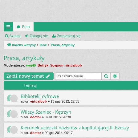
Fora
UI
Szukaj
Zaloguj się
Zarejestruj się
C
Indeks witryny
Inne
Prasa, artykuły
K
Prasa, artykuły
_L
Moderatorzy:
woj45
,
Butryk
,
Scypion
,
virtualbob
IN
Szukaj
Wyszukiw
Załóż nowy temat
K
Tematy
S
Biblioteki cyfrowe
autor:
virtualbob
»
13 paź 2012, 22:35
Wilczy Szaniec - Kętrzyn
autor:
doctor
»
07 lis 2015, 20:30
Kierunek ucieczki nazistów z kapitulującej III Rzeszy
autor:
doctor
»
09 gru 2014, 00:17