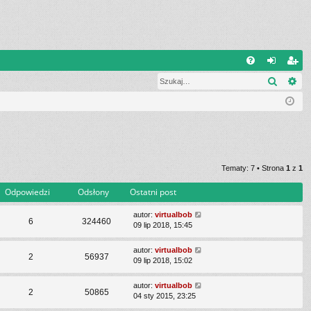
Q
Szukaj
Wy
FA
al
ar
Q
og
ej
uj
es
si
tru
ę
j
Tematy: 7 • Strona
1
z
1
si
Odpowiedzi
Odsłony
Ostatni post
ę
autor:
virtualbob
6
324460
09 lip 2018, 15:45
autor:
virtualbob
2
56937
09 lip 2018, 15:02
autor:
virtualbob
2
50865
04 sty 2015, 23:25