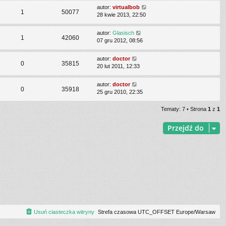
autor:
virtualbob
1
50077
28 kwie 2013, 22:50
autor:
Glasisch
1
42060
07 gru 2012, 08:56
autor:
doctor
0
35815
20 lut 2011, 12:33
autor:
doctor
0
35918
25 gru 2010, 22:35
Tematy: 7 • Strona
1
z
1
Przejdź do
Usuń ciasteczka witryny
Strefa czasowa UTC_OFFSET Europe/Warsaw