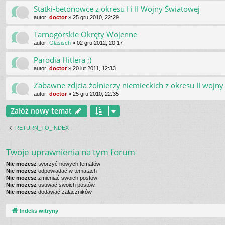
Statki-betonowce z okresu I i II Wojny Światowej
autor:
doctor
»
25 gru 2010, 22:29
Tarnogórskie Okręty Wojenne
autor:
Glasisch
»
02 gru 2012, 20:17
Parodia Hitlera ;)
autor:
doctor
»
20 lut 2011, 12:33
Zabawne zdjcia żołnierzy niemieckich z okresu II wojny
autor:
doctor
»
25 gru 2010, 22:35
Załóż nowy temat
RETURN_TO_INDEX
Twoje uprawnienia na tym forum
Nie możesz
tworzyć nowych tematów
Nie możesz
odpowiadać w tematach
Nie możesz
zmieniać swoich postów
Nie możesz
usuwać swoich postów
Nie możesz
dodawać załączników
Indeks witryny