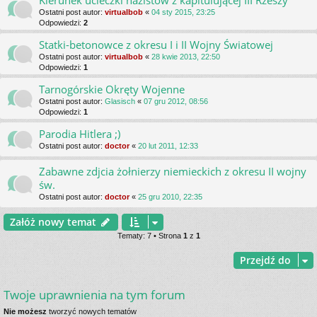
Kierunek ucieczki nazistów z kapitulującej III Rzeszy
Ostatni post autor:
virtualbob
«
04 sty 2015, 23:25
Odpowiedzi:
2
Statki-betonowce z okresu I i II Wojny Światowej
Ostatni post autor:
virtualbob
«
28 kwie 2013, 22:50
Odpowiedzi:
1
Tarnogórskie Okręty Wojenne
Ostatni post autor:
Glasisch
«
07 gru 2012, 08:56
Odpowiedzi:
1
Parodia Hitlera ;)
Ostatni post autor:
doctor
«
20 lut 2011, 12:33
Zabawne zdjcia żołnierzy niemieckich z okresu II wojny
św.
Ostatni post autor:
doctor
«
25 gru 2010, 22:35
Załóż nowy temat
Tematy: 7 • Strona
1
z
1
Przejdź do
Twoje uprawnienia na tym forum
Nie możesz
tworzyć nowych tematów