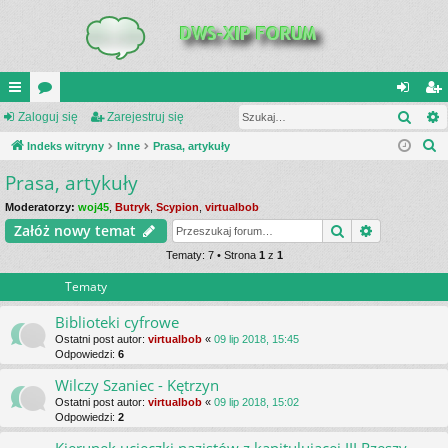
Szuk
UI
Zaloguj się
or
Zarejestruj się
al
ar
S
C
Indeks witryny
a
Inne
Prasa, artykuły
og
ej
z
Prasa, artykuły
K
uj
es
u
_L
si
tru
Moderatorzy:
woj45
,
Butryk
,
Scypion
,
virtualbob
k
Szukaj
Wyszukiwa
Załóż nowy temat
a
IN
ę
j
j
Tematy: 7 • Strona
1
z
1
K
si
Tematy
S
ę
Biblioteki cyfrowe
Ostatni post autor:
virtualbob
«
09 lip 2018, 15:45
Odpowiedzi:
6
Wilczy Szaniec - Kętrzyn
Ostatni post autor:
virtualbob
«
09 lip 2018, 15:02
Odpowiedzi:
2